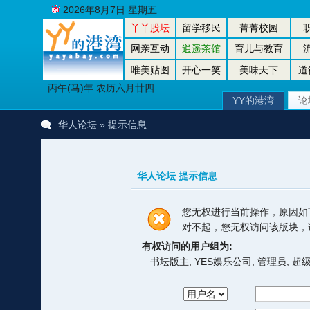
2026年8月7日 星期五
丫丫股坛
留学移民
菁菁校园
网亲互动
逍遥茶馆
育儿与教育
唯美贴图
开心一笑
美味天下
道
丙午(马)年 农历六月廿四
YY的港湾
论
华人论坛
» 提示信息
华人论坛 提示信息
您无权进行当前操作，原因如
对不起，您无权访问该版块，
有权访问的用户组为:
书坛版主, YES娱乐公司, 管理员, 超级