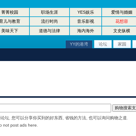
菁菁校园
职场生涯
YES娱乐
爱情与婚姻
育儿与教育
流行时尚
音乐影视
花想容
美味天下
道德与法律
海内海外
文史纵横
YY的港湾
论坛
家园
坛, 您可以分享你买到的好东西, 省钱的方法, 也可以询问购物之道.
o not post ads here.