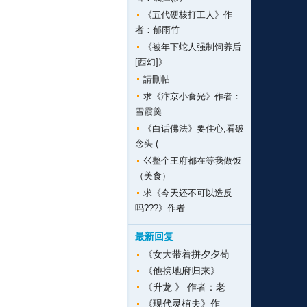
《五代硬核打工人》作
者：郁雨竹
《被年下蛇人强制饲养后
[西幻]》
請刪帖
求《汴京小食光》作者：
雪霞羹
《白话佛法》要住心,看破
念头 (
巜整个王府都在等我做饭
（美食）
求《今天还不可以造反
吗???》作者
最新回复
《女大带着拼夕夕苟
《他携地府归来》
《升龙 》 作者：老
《现代灵植夫》作