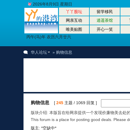
2026年8月9日 星期日
丫丫股坛
留学移民
网亲互动
逍遥茶馆
唯美贴图
开心一笑
丙午(马)年 农历六月廿六
华人论坛
» 购物信息
购物信息
[
245
主题 / 1069 回复 ]
版块介绍: 本版旨在给网亲提供一个发现价廉物美去处的论
This forum is a place for posting good deals. Please d
版主: *空缺中*