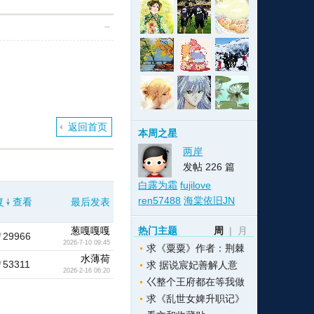
格
e
y
w
k
e
p
格
版
公
n
n
l
室
返回首页
本周之星
两岸
发帖 226 篇
白露为霜
fujilove
e
版
ren57488
海棠依旧JN
复
查看
最后发表
葱嘎嘎嘎
热门主题
周
|
月
/
29966
2026-7-10 09:45
求《粟粟》作者：荆棘
水薄荷
/
53311
求 据说宸妃善解人意
2026-2-16 06:20
巜整个王府都在等我做
求《乱世女婢升职记》