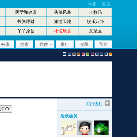
注册
登录
医学和健康
头脑风暴
IT数码
投资理财
旅游天地
娱乐八卦
丫丫原创
小说欣赏
意见区
书库
搜索
插件
推广
收藏
帮助
默
b
g
b
p
g
p
股
放
股
手
认
l
r
r
i
r
u
坛
大
坛
机
关闭边栏
活跃会员
风
u
a
o
n
e
r
风
镜
办
版