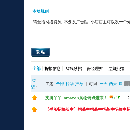
本版规则
请爱惜网络资源, 不要发广告贴. 小店店主可以发一个
发帖
全部
折扣信息
省钱妙招
保险理财
过期折扣
类
主题:
全部
精华
推荐
|
时间:
一天
两天
周
月
型
支持丫丫, amazon购物请点进来！
+15
...
2
【书版招募版主】招募中招募中招募中招募中