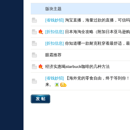
版块主题
[
省钱妙招
]
淘宝直播，海量过款的直播，可信吗
[
折扣信息
]
日本海淘全攻略（附加日本亚马逊购
[
折扣信息
]
你知道哪一款耐克鞋穿着最舒适，最
眼霜推荐
经济实惠喝starbuck咖啡的几种方法
[
省钱妙招
]
【海外党的零食自由，终于等到你！
来。
发帖