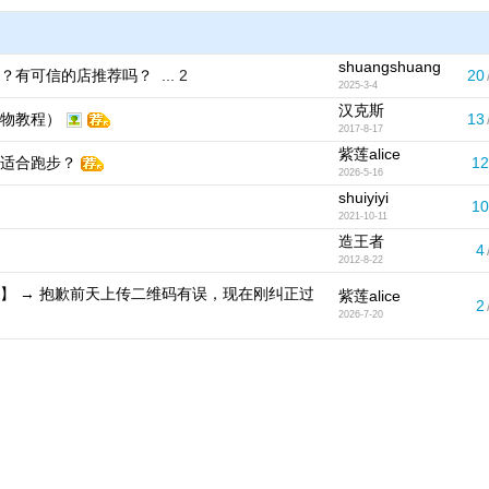
shuangshuang
？有可信的店推荐吗？
...
2
20
2025-3-4
汉克斯
物教程）
13
2017-8-17
紫莲alice
适合跑步？
12
2026-5-16
shuiyiyi
10
2021-10-11
造王者
4
2012-8-22
】 → 抱歉前天上传二维码有误，现在刚纠正过
紫莲alice
2
2026-7-20