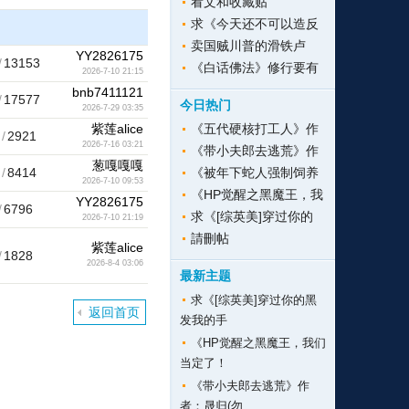
看文和收藏贴
求《今天还不可以造反
卖国贼川普的滑铁卢
YY2826175
/
13153
《白话佛法》修行要有
2026-7-10 21:15
bnb7411121
/
17577
今日热门
2026-7-29 03:35
紫莲alice
《五代硬核打工人》作
/
2921
2026-7-16 03:21
《带小夫郎去逃荒》作
葱嘎嘎嘎
/
8414
《被年下蛇人强制饲养
2026-7-10 09:53
《HP觉醒之黑魔王，我
YY2826175
/
6796
求《[综英美]穿过你的
2026-7-10 21:19
請刪帖
紫莲alice
/
1828
2026-8-4 03:06
最新主题
求《[综英美]穿过你的黑
返回首页
发我的手
《HP觉醒之黑魔王，我们
当定了！
《带小夫郎去逃荒》作
者：晟归(勿