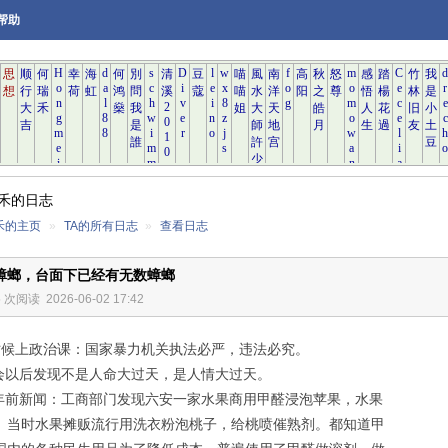
帮助
禾的日志
禾的主页
»
TA的所有日志
»
查看日志
蟑螂，台面下已经有无数蟑螂
5 次阅读
2026-06-02 17:42
上政治课：国家暴力机关执法必严，违法必究。
后发现不是人命大过天，是人情大过天。
新闻：工商部门发现六安一家水果商用甲醛浸泡苹果，水果
。当时水果摊贩流行用洗衣粉泡桃子，给桃喷催熟剂。都知道甲