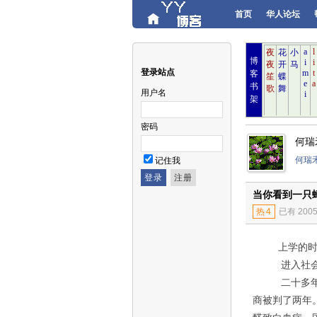
首页
华人论坛
博
登录站点
客
书
用户名
架
密码
何瑞
何瑞
记住我
当你看到一只
热
4
已有 200
上学的时候
进入社会以
二十多年前
商被判了两年