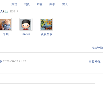
路过
鸡蛋
鲜花
握手
雷人
 人
)
匿名卡
米鹿
mksln
夜夜笙歌
发表评论
歌
2026-06-02 21:32
回复
举报