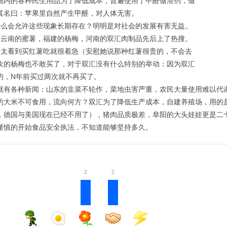
国内的各种民生用品为了降低成本，普遍使用了甲醛做溶剂，做
其名曰：苹果里自然产生甲醛，对人体无害。
允许这些现象长期存在？明明是对社会的发展有害无益。
的蜜薯，福建的杨梅，河南的双汇肉制品先后上了热搜。
到买红薯吃就很着急（安慰她说那种红薯很贵的，不会去
欢的杨梅也不敢买了，对于双汇没有什么特别的举动：因为双汇
的，N年前买过两次就不再买了。
各种新闻：山东的韭菜不轮作，菜地虫害严重，农民大量使用难以代谢
的大米不可食用，流向何方？双汇为了降低生产成本，自建养殖场，用的
，德国与美国现在已经不用了），猪肉品质极差，阜阳的大头娃娃更是二
慎的开始食品安全执法，不知道能够坚持多久。
2
2