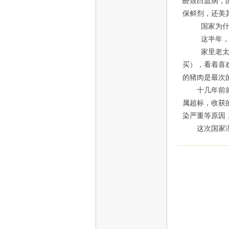
醛致白血病，
保鲜剂，还美
国家为什么会
这半年，云南
家里老太太看
买），看着喜
的猪肉是最次
十几年前就有
属超标，收获
染严重等原因
这次国家谨