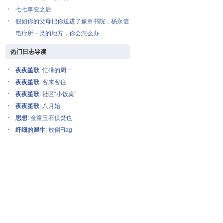
七七事变之后
假如你的父母把你送进了豫章书院，杨永信
电疗所一类的地方，你会怎么办
热门日志导读
夜夜笙歌
:
忙碌的周一
夜夜笙歌
:
客来客往
夜夜笙歌
:
社区“小饭桌”
夜夜笙歌
:
八月始
思想
:
金童玉石俱焚也
纤细的犀牛
:
放倒Flag