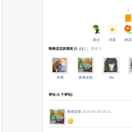
2
路过
鸡蛋
鲜花
刚表态过的朋友 (
6 人
)
匿名卡
米鹿
夜夜笙歌
lita
评论 (
1
个评论)
夜夜笙歌
2025-06-09 16:31