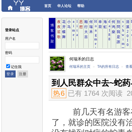
首页
华人论坛
帮助
博
登录站点
客
书
用户名
架
密码
何瑞禾的日志
何瑞禾的主页
»
TA的所有日志
»
查
记住我
到人民群众中去~蛇药
热
6
已有 1764 次阅读
2
前几天有名游客在
了，就诊的医院没有