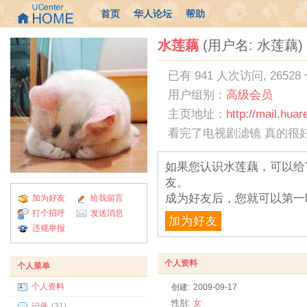
首页
华人论坛
帮助
水莲藕
(用户名: 水莲藕)
已有 941 人次访问, 26528
用户组别：
高级会员
主页地址：
http://mail.hua
看完了电视剧滤镜 真的很
如果您认识水莲藕，可以给
友。
成为好友后，您就可以第一
加为好友
给我留言
打个招呼
发送消息
加为好友
违规举报
个人资料
个人菜单
个人资料
创建:
2009-09-17
性别:
女
记录
(31)