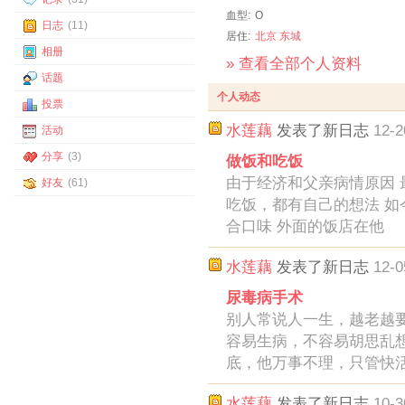
血型:
O
日志
(11)
居住:
北京
东城
相册
» 查看全部个人资料
话题
个人动态
投票
水莲藕
发表了新日志
12-2
活动
分享
(3)
做饭和吃饭
由于经济和父亲病情原因 
好友
(61)
吃饭，都有自己的想法 如
合口味 外面的饭店在他
水莲藕
发表了新日志
12-0
尿毒病手术
别人常说人一生，越老越
容易生病，不容易胡思乱
底，他万事不理，只管快
水莲藕
发表了新日志
10-3