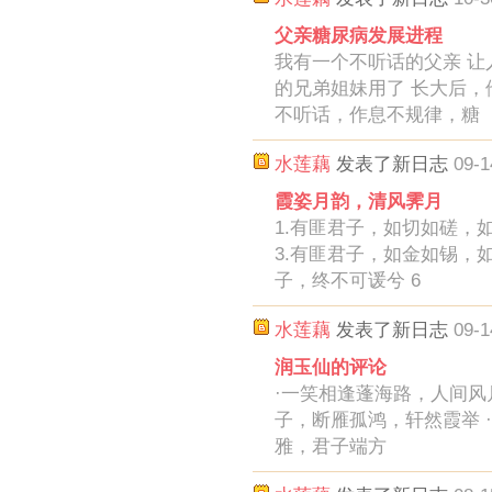
父亲糖尿病发展进程
我有一个不听话的父亲 让
的兄弟姐妹用了 长大后，
不听话，作息不规律，糖
水莲藕
发表了新日志
09-1
霞姿月韵，清风霁月
1.有匪君子，如切如磋，
3.有匪君子，如金如锡，如
子，终不可谖兮 6
水莲藕
发表了新日志
09-1
润玉仙的评论
·一笑相逢蓬海路，人间风月
子，断雁孤鸿，轩然霞举 
雅，君子端方