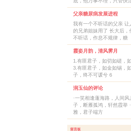
底，他万事不理，只管快
父亲糖尿病发展进程
我有一个不听话的父亲 让
的兄弟姐妹用了 长大后，
不听话，作息不规律，糖
霞姿月韵，清风霁月
1.有匪君子，如切如磋，
3.有匪君子，如金如锡，如
子，终不可谖兮 6
润玉仙的评论
·一笑相逢蓬海路，人间风月
子，断雁孤鸿，轩然霞举 
雅，君子端方
留言板