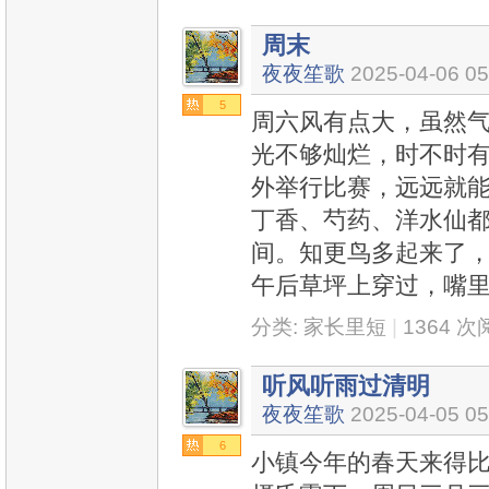
周末
夜夜笙歌
2025-04-06 05
5
周六风有点大，虽然
光不够灿烂，时不时
外举行比赛，远远就
丁香、芍药、洋水仙
间。知更鸟多起来了
午后草坪上穿过，嘴
分类:
家长里短
|
1364 
听风听雨过清明
夜夜笙歌
2025-04-05 05
6
小镇今年的春天来得