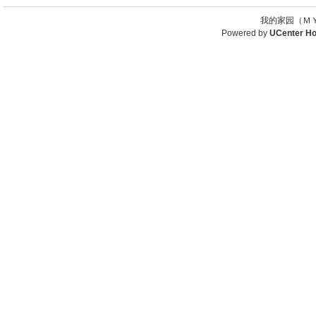
我的家园（ＭＹ
Powered by
UCenter H