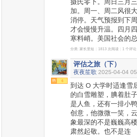
摄氏零下。周日三月
加。周一、周二风很
消停。天气预报到下
才会慢慢升温。四月
寒料峭。美国社会的
分类:
家长里短
|
1813 次阅读
|
1 个评论
评估之旅（下）
夜夜笙歌
2025-04-04 05
6
到达 O 大学时适逢
的白雪雕塑，腆着肚
是人鱼，还有一排小
创意，他微微一笑，
象最深的不是巍巍高
肃然起敬。也不是连