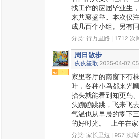
找工作的应届毕业生
来共襄盛举。本次仅注
成几百个小组。另有
分类:
行万里路
|
1712 
周日散步
夜夜笙歌
2025-04-07 05
5
家里客厅的南窗下有
叶，各种小鸟都来光
抬头就能看到知更鸟
头蹦蹦跳跳，飞来飞
气温也从早晨的零下
的好时光。 上午在家
分类:
家长里短
|
957 次