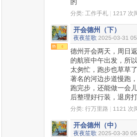
的
分类:
工作手札
|
1217 
开会德州（下）
夜夜笙歌
2025-03-31 05
6
德州开会两天，周日
的航班中午出发，所
太匆忙，跑步也草草
著名的河边步道慢跑
跑完步，还能做一会
后整理好行装，退房
分类:
行万里路
|
1121 
开会德州（中）
夜夜笙歌
2025-03-30 05