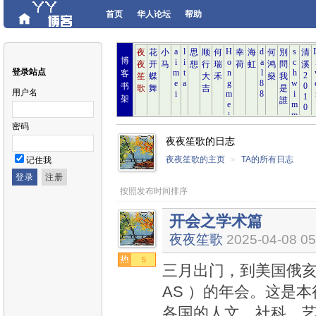
首页
华人论坛
帮助
博
登录站点
客
书
用户名
架
密码
夜夜笙歌的日志
夜夜笙歌的主页
»
TA的所有日志
记住我
按照发布时间排序
开会之学术篇
夜夜笙歌
2025-04-08 05
5
三月出门，到美国俄亥
AS ）的年会。这是
各国的人文、社科、