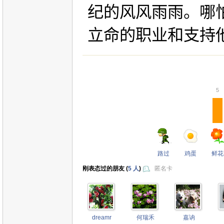
纪的风风雨雨。哪
立命的职业和支持
5
路过
鸡蛋
鲜花
刚表态过的朋友 (
5 人
)
匿名卡
dreamr
何瑞禾
嘉讷