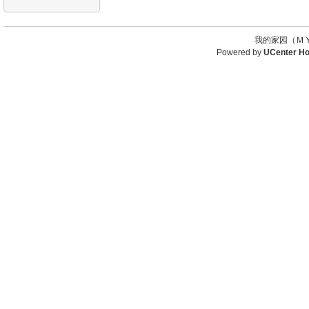
我的家园（ＭＹ
Powered by
UCenter H