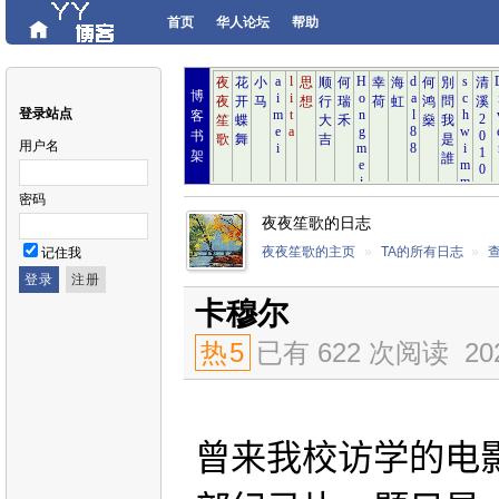
首页
华人论坛
帮助
博
登录站点
客
书
用户名
架
密码
夜夜笙歌的日志
夜夜笙歌的主页
»
TA的所有日志
»
记住我
卡穆尔
热
5
已有 622 次阅读
20
曾来我校访学的电