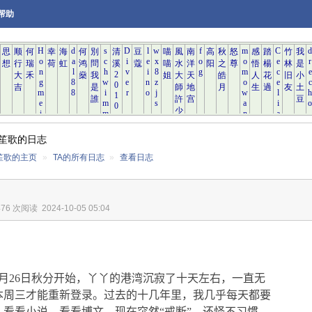
帮助
笙歌的日志
笙歌的主页
»
TA的所有日志
»
查看日志
476 次阅读
2024-10-05 05:04
月
26
日秋分开始，丫丫的港湾沉寂了十天左右，一直无
本周三才能重新登录。过去的十几年里，我几乎每天都要
，看看小说，看看博文。现在突然“戒断”，还怪不习惯