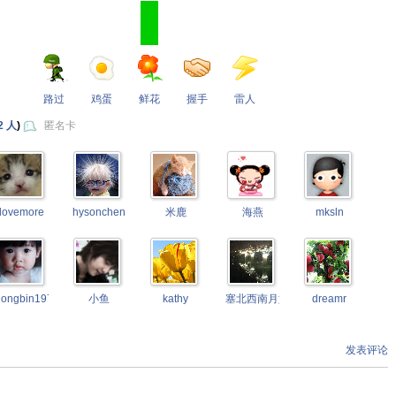
路过
鸡蛋
鲜花
握手
雷人
2 人
)
匿名卡
lovemore
hysonchen
米鹿
海燕
mksln
hongbin1976
小鱼
kathy
塞北西南月如霜
dreamr
发表评论