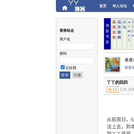
首页
华人论坛
博
登录站点
客
书
用户名
架
密码
夜夜
夜夜
记住我
丫丫的回归
热
14
已有 30
从前周日，
9
法上去，到
到丫丫逛逛