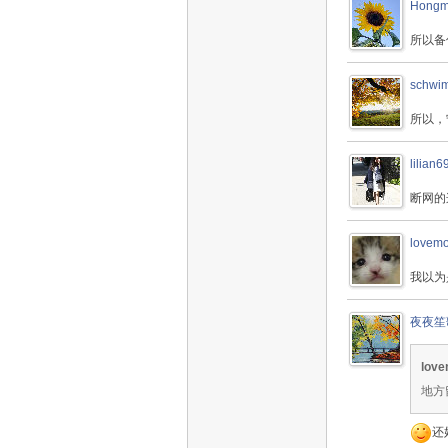
Hongm
所以备
schwi
所以，
lilian6
断网的
lovem
我以为
夜夜笙
love
地方
还