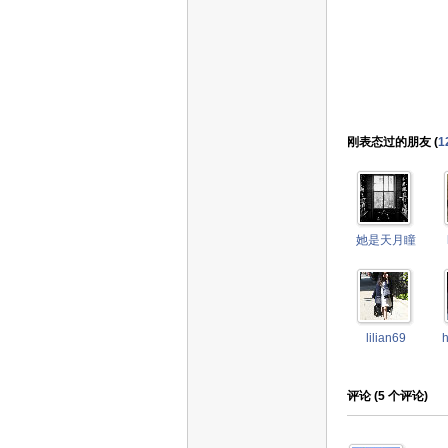
刚表态过的朋友 (
1
她是天月瞳
lilian69
评论 (
5
个评论)