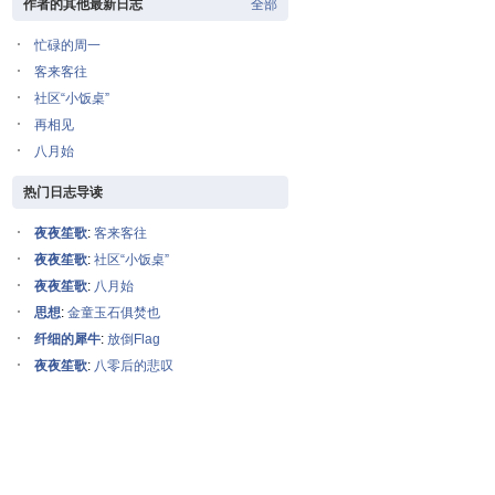
作者的其他最新日志
全部
忙碌的周一
客来客往
社区“小饭桌”
再相见
八月始
热门日志导读
夜夜笙歌
:
客来客往
夜夜笙歌
:
社区“小饭桌”
夜夜笙歌
:
八月始
思想
:
金童玉石俱焚也
纤细的犀牛
:
放倒Flag
夜夜笙歌
:
八零后的悲叹