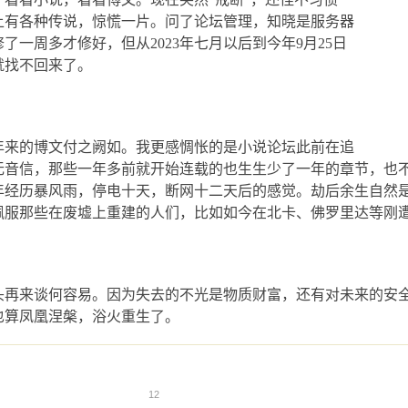
上有各种传说，惊慌一片。问了论坛管理，知晓是服务器
修了一周多才修好，但从
2023
年七月以后到今年
9
月
25
日
就找不回来了。
年来的博文付之阙如。我更感惆怅的是小说论坛此前在追
无音信，那些一年多前就开始连载的也生生少了一年的章节，也
年经历暴风雨，停电十天，断网十二天后的感觉。劫后余生自然
佩服那些在废墟上重建的人们，比如如今在北卡、佛罗里达等刚
头再来谈何容易。因为失去的不光是物质财富，还有对未来的安
也算凤凰涅槃，浴火重生了。
12