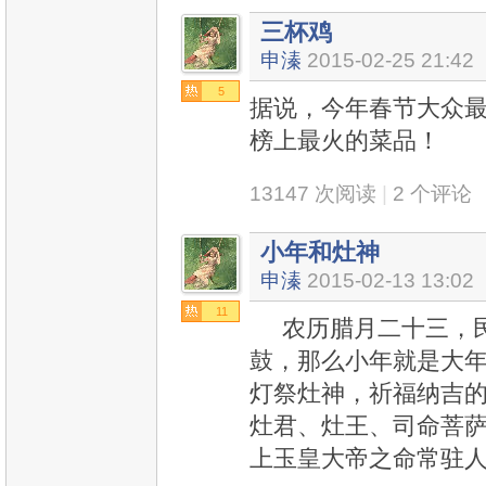
三杯鸡
申溱
2015-02-25 21:42
5
据说，今年春节大众最
榜上最火的菜品！
13147 次阅读
|
2 个评论
小年和灶神
申溱
2015-02-13 13:02
11
农历腊月二十三，民
鼓，那么小年就是大
灯祭灶神，祈福纳吉的
灶君、灶王、司命菩
上玉皇大帝之命常驻