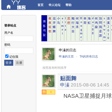
首页
华人论坛
帮助
博
登录站点
客
书
用户名
架
密码
申溱的日志
申溱的主页
»
TA的所有日志
记住我
按照发布时间排序
贴面舞
申溱
2015-08-06 14:45
5
NASA卫星捕捉月球