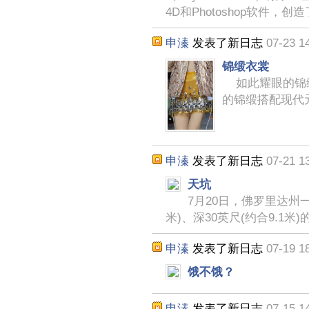
4D和Photoshop软件，创
申溱
发表了新日志
07-23 1
锦缎衣裳
如此耀眼的锦缎
的锦缎搭配现代
申溱
发表了新日志
07-21 1
天坑
7月20日，佛罗里达州一
米)、深30英尺(约合9.1米
申溱
发表了新日志
07-19 1
饿不饿？
申溱
发表了新日志
07-15 1