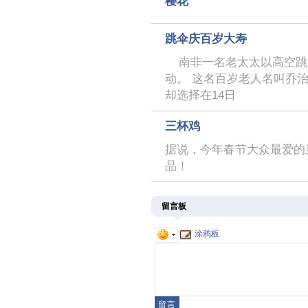
樱花
跳伞庆百岁大寿
南非一名老太太以高空跳伞
动。 这名百岁老人名叫乔治
却选择在14日
三杯鸡
据说，今年春节大众最爱的
品！
留言板
涂鸦板