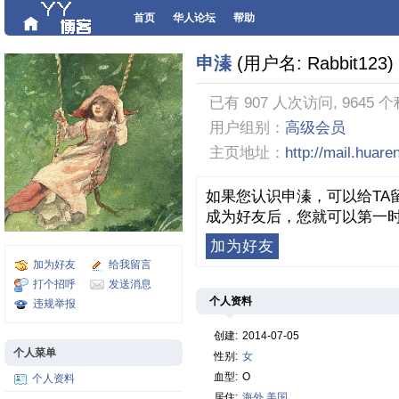
首页
华人论坛
帮助
申溱
(用户名: Rabbit123)
已有 907 人次访问, 9645 
用户组别：
高级会员
主页地址：
http://mail.huar
如果您认识申溱，可以给TA
成为好友后，您就可以第一时
加为好友
加为好友
给我留言
打个招呼
发送消息
个人资料
违规举报
创建:
2014-07-05
个人菜单
性别:
女
血型:
O
个人资料
居住:
海外
美国