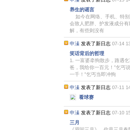
养生的谣言
如今在网络、手机、特别
会致人肥胖、护发液成分有
解，有些则没有
申溱
发表了新日志
07-14 1
笑话背后的哲理
1. 一富婆牵狗散步，路遇
爸，我给你一百元！”乞丐说
一千！”乞丐当即冲狗
申溱
发表了新日志
07-11 1
看球赛
申溱
发表了新日志
07-10 1
三月
《眉间三月》 你是三月春阳