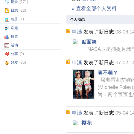
记录
(171)
» 查看全部个人资料
日志
(22)
相册
(1)
个人动态
话题
申溱
发表了新日志
08-06 1
投票
贴面舞
活动
NASA卫星捕捉月球与
分享
(2)
申溱
发表了新日志
07-02 1
好友
(35)
萌不萌？
埃弗雷和艾娃的妈妈
(Michelle
尚，两个宝宝也
申溱
发表了新日志
05-04 1
樱花