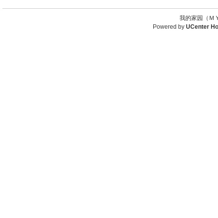
我的家园（ＭＹ
Powered by
UCenter H