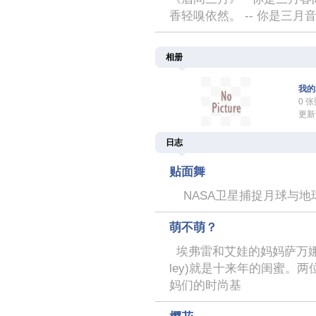
香轻嗅依然。 -- 你是三月
相册
我的
0 
更新于
日志
贴面舞
NASA卫星捕捉月球与地球
萌不萌？
埃弗雷和艾娃的妈妈萨万娜(Savan
ley)就是十来年的闺蜜。
妈们的时尚基