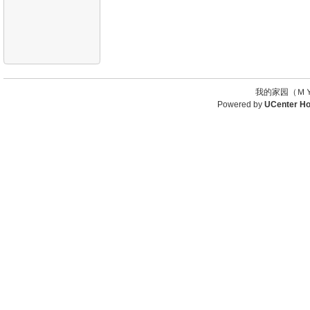
我的家园（ＭＹ
Powered by
UCenter H