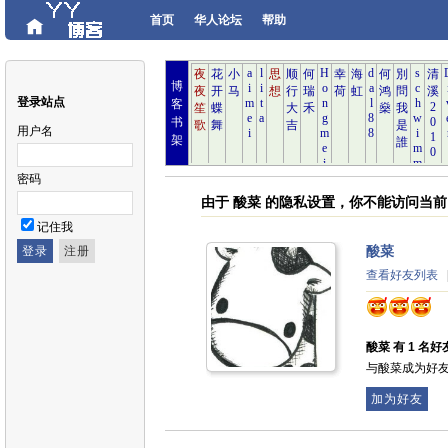
首页
华人论坛
帮助
博
登录站点
客
书
用户名
架
密码
由于 酸菜 的隐私设置，你不能访问当
记住我
酸菜
查看好友列表
酸菜 有 1 名好友
与酸菜成为好
加为好友