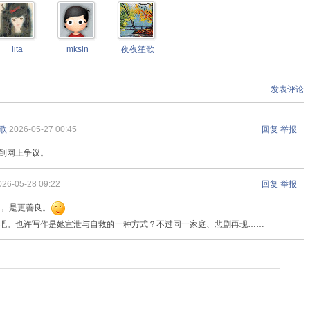
lita
mksln
夜夜笙歌
发表评论
歌
2026-05-27 00:45
回复
举报
到网上争议。
026-05-28 09:22
回复
举报
， 是更善良。
吧。也许写作是她宣泄与自救的一种方式？不过同一家庭、悲剧再现……