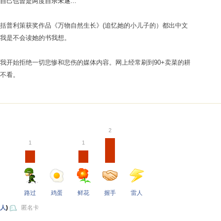
自己也曾是两度自杀未遂...
括普利策获奖作品《万物自然生长》(追忆她的小儿子的）都出中文
我是不会读她的书我想。
我开始拒绝一切悲惨和悲伤的媒体内容。网上经常刷到90+卖菜的耕
翻不看。
2
1
1
路过
鸡蛋
鲜花
握手
雷人
 人
)
匿名卡