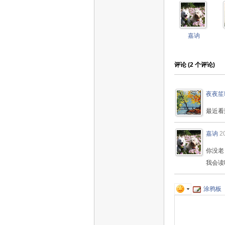
嘉讷
评论 (
2
个评论)
夜夜笙
最近看
嘉讷
2
你没老
我会读
涂鸦板