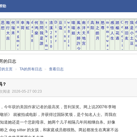
帮助
芳的日志
芳的主页
»
TA的所有日志
»
查看日志
吗？
 次阅读
2026-05-27 00:23
，今年获的美国作家记者的最高奖，普利策奖。网上说
2007年李翊
敬祈》 就被拍成电影，并获得过国际奖项，是个知名人士。而我在
知道她还是一个悲剧母亲。她
两个儿子相隔
几年间相继自杀。
好像
之 dog sitter 的女孩，和家庭成员都很熟
。两起都发生在离家不远