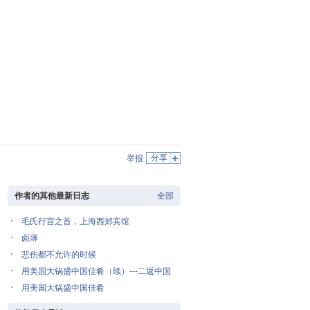
分享
举报
作者的其他最新日志
全部
毛氏行宫之首，上海西郊宾馆
卤薄
悲伤都不允许的时候
用美国大锅盛中国佳肴（续）---二返中国
用美国大锅盛中国佳肴