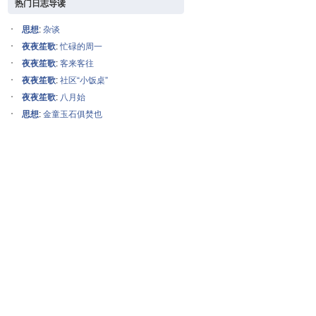
热门日志导读
思想
:
杂谈
夜夜笙歌
:
忙碌的周一
夜夜笙歌
:
客来客往
夜夜笙歌
:
社区“小饭桌”
夜夜笙歌
:
八月始
思想
:
金童玉石俱焚也