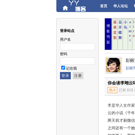
首页
华人论坛
博
登录站点
客
书
用户名
架
密码
彭丽
彭丽
记住我
你会读李翊云
热
4
已有 818
李是华人女作家
云的小说《千年
两天前才刷微信
之间还有一个她称