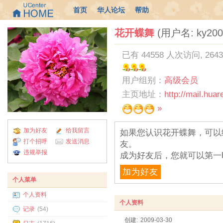
首页
华人论坛
帮助
花开蝶舞
(用户名: ky200
已有 44558 人次访问, 264
用户组别：
高级会员
主页地址：
http://mail.hua
»
加为好友
给我留言
如果您认识花开蝶舞，可以
打个招呼
发送消息
友。
违规举报
成为好友后，您就可以第一
加为好友
个人菜单
个人资料
个人资料
记录
(54)
创建:
2009-03-30