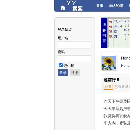
首页
华人论坛
博
登录站点
客
书
用户名
架
密码
Hon
Hon
记住我
越南行 5
热
5
已有 816
昨天下午逛到
今天早晨起来
我觉得河内比
车入内，所以