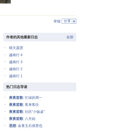
分享
举报
作者的其他最新日志
全部
晴天霹雳
越南行 4
越南行 3
越南行 2
越南行 1
热门日志导读
夜夜笙歌
:
忙碌的周一
夜夜笙歌
:
客来客往
夜夜笙歌
:
社区“小饭桌”
夜夜笙歌
:
八月始
思想
:
金童玉石俱焚也