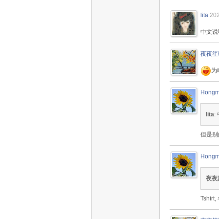
lita
202
中文说
夜夜笙
为
Hongm
lita
但是别
Hongm
夜夜
Tshir