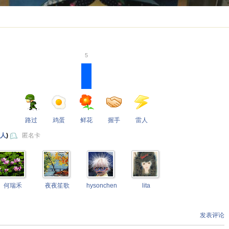
5
路过
鸡蛋
鲜花
握手
雷人
 人
)
匿名卡
何瑞禾
夜夜笙歌
hysonchen
lita
发表评论