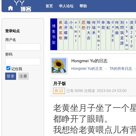
首页
华人论坛
帮助
博
登录站点
客
书
用户名
架
密码
Hongmei Yu的日志
Hongmei Yu的主页
»
TA的所有日志
记住我
月子饭
热
12
已有 6096 次阅读
2023-04-24 03:00
老黄坐月子坐了一个
都睁开了眼睛。
我想给老黄喂点儿有