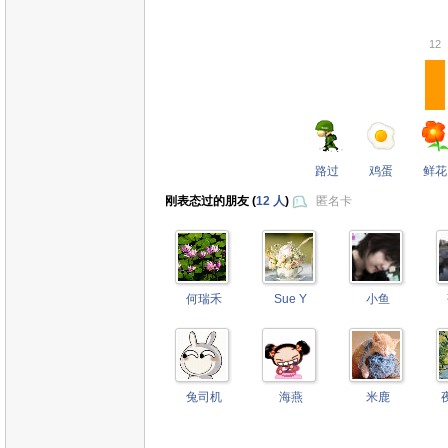
12
路过
鸡蛋
鲜花
刚表态过的朋友 (
12 人
)
匿名卡
何瑞禾
Sue Y
小鱼
兔司机
海燕
米鹿