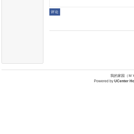
我的家园（ＭＹ
Powered by
UCenter H