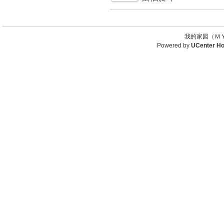
我的家园（ＭＹ
Powered by
UCenter H