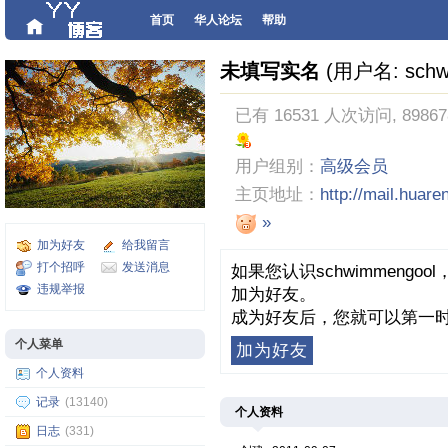
首页
华人论坛
帮助
未填写实名
(用户名: schw
已有 16531 人次访问, 8986
用户组别：
高级会员
主页地址：
http://mail.huar
»
加为好友
给我留言
打个招呼
发送消息
如果您认识schwimmeng
违规举报
加为好友。
成为好友后，您就可以第一时
个人菜单
加为好友
个人资料
记录
(13140)
个人资料
日志
(331)