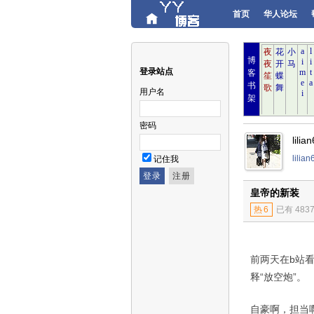
首页
华人论坛
博
登录站点
客
书
用户名
架
密码
lil
lili
记住我
皇帝的新装
热
6
已有 483
前两天在
b
站
释“放空炮”。
自豪啊，担当