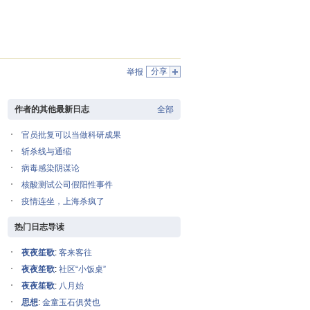
分享
举报
作者的其他最新日志
全部
官员批复可以当做科研成果
斩杀线与通缩
病毒感染阴谋论
核酸测试公司假阳性事件
疫情连坐，上海杀疯了
热门日志导读
夜夜笙歌
:
客来客往
夜夜笙歌
:
社区“小饭桌”
夜夜笙歌
:
八月始
思想
:
金童玉石俱焚也