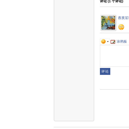
评论 (
1
个评论)
夜夜笙
涂鸦板