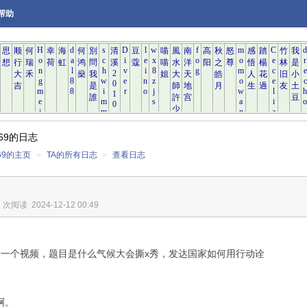
帮助
ian69的日志
an69的主页
»
TA的所有日志
»
查看日志
7 次阅读
2024-12-12 00:49
看一个视频，题目是什么气候大会撕
x
秀，发达国家如何用行动诠
啊。