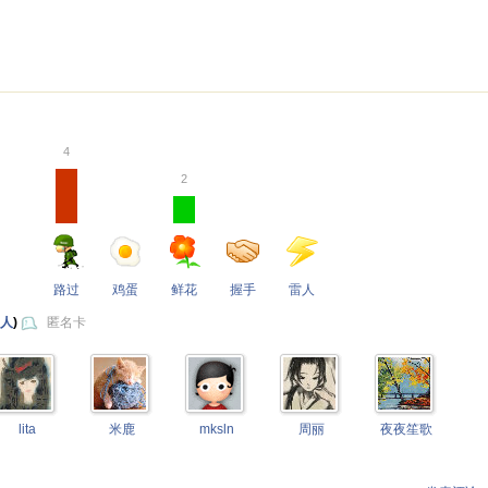
。
4
2
路过
鸡蛋
鲜花
握手
雷人
 人
)
匿名卡
lita
米鹿
mksln
周丽
夜夜笙歌