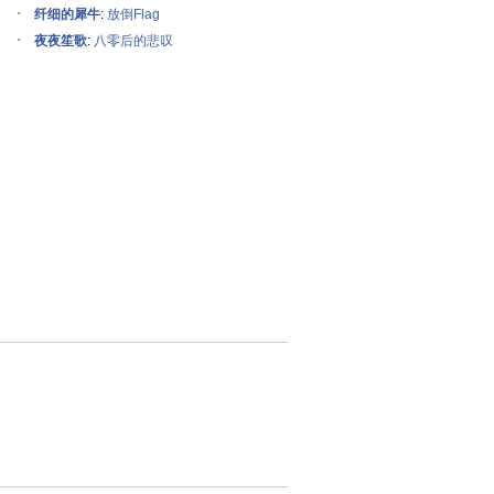
纤细的犀牛
:
放倒Flag
夜夜笙歌
:
八零后的悲叹