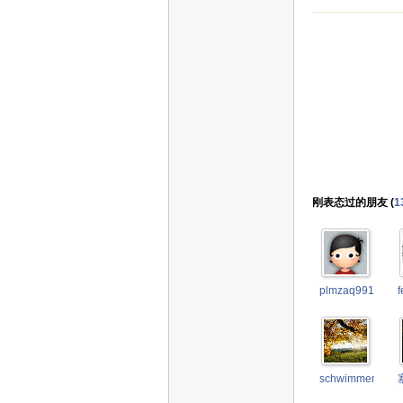
刚表态过的朋友 (
1
plmzaq9910377
f
schwimmengool