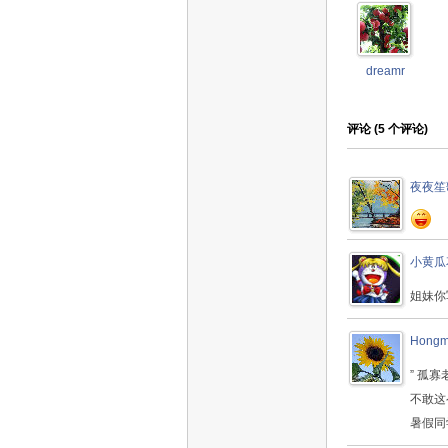
dreamr
评论 (
5
个评论)
夜夜笙
小黄瓜
姐妹你
Hongm
” 孤
不敢这
暑假同