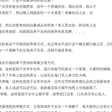
时回访，于是不会被虐待的那么惨？
个没牙的老头住隔壁床，其中一个骄傲的说，我比你强，我儿子
养老院了，所以晚上我能多吃一个水煮蛋！谁像你没儿女，活
院，所以你那奇怪的自豪感从何而来？养儿育女的，和没有儿女
逢在养老院，你跟我说养子女的回报率有多高啊。。。。
儿防老这个中国传统养老方式，在父母在不远行这个概念被打破之后，已
在一个屋檐下的父母亲子关系，压根不能算养老。
现在中国的孝子贤孙的孝顺父母方式。
顺。这种是指子女常年在外，就只有春节回来过一个星期，大家吃吃喝喝
元节了才奉上祭品和香火，让祖宗从鬼门关上来大吃大喝。
式孝顺。这种也是指子女常年在外，过年过节时就带着礼品来父母家坐坐
体，老人说还可以还可以。就差最后双方握手拍照上当地新闻了。
H式孝顺。这种是指子女什么都不带，就带把口过来，口头表示关心老人。
是最理想的孝顺方式，父母和成年子女住一个屋檐下，每天都关心父母今