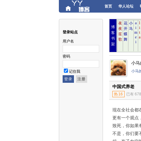
首页
华人论坛
博
登录站点
客
书
用户名
架
密码
小马
小马
记住我
中国式养老
热
16
已有 67
现在全社会都
更有一个观点
致死，你如果
不是，你们要