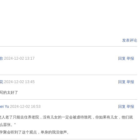
发表评论
歌
2024-12-02 13:17
回复
举报
花
2024-12-02 13:45
回复
举报
写的太好了
ei Yu
2024-12-02 16:53
回复
举报
寡老人老了只能去住养老院，没有儿女的一定会被虐待致死，你如果有儿女，他们就
么嚣张。“
学聚会听到了这个观点，单身的我没做声。