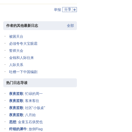
分享
举报
作者的其他最新日志
全部
被困天台
必须夸夸大宝眼霜
誓师大会
金钱和人际往来
人际关系
吐槽一下中国编剧
热门日志导读
夜夜笙歌
:
忙碌的周一
夜夜笙歌
:
客来客往
夜夜笙歌
:
社区“小饭桌”
夜夜笙歌
:
八月始
思想
:
金童玉石俱焚也
纤细的犀牛
:
放倒Flag