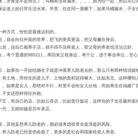
够，牙膏是不是用完了，马桶有没有漏水。。。。因为住一起，所以关心
保证老人的日常生活水准。毕竟，住在同一屋檐下，如果马桶漏水，子女
一种方式，恰恰是最难达到的。
息，就会向往外面的世界，想飞的更高更远，把父母撇在身后。
出息，连自己都养不活，就不得不压榨老人，那父母的养老也没法过好。
女，考个普通的985211，再回来父母身边，考个公，进个事业单位，甘
后，如果你一开始结婚生子就是冲着养儿防老去的，那么只有两种情况能
，有土地，而你生的是儿子。土地的面积还得够大，比如东北。这样哪怕
。。如果是女儿，那绝对不行，村里不会给女儿分地，而如果生在福建广
，子女还照样得往外跑。
手艺，有自己的店。比如云吞店，比如煲仔饭店，这样你的子女在被外面
一代，又能吹嘘是百年老店。
况，其他妄想养儿防老的，都必须考虑投资全盘清盘的风险。
，养儿防老已经是伪命题了，更多的是社会和国家给老人养老。