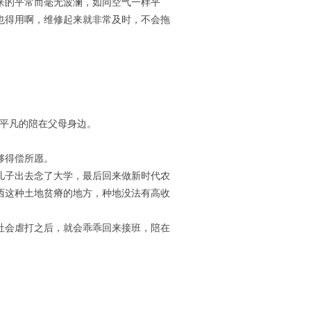
来的平常而毫无波澜，如同空气一样平
也得用啊，维修起来就非常及时，不会拖
心平凡的陪在父母身边。
够得偿所愿。
儿子出去念了大学，最后回来做新时代农
西这种土地贫瘠的地方，种地没法有高收
社会虐打之后，就会乖乖回来接班，陪在