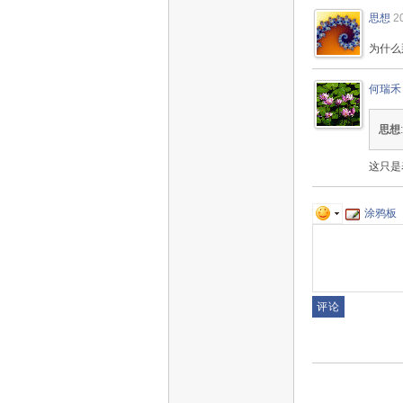
思想
2
为什么
何瑞禾
思想
这只是
涂鸦板