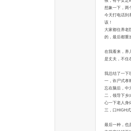
候，有子女定
想象一下，两
今天打电话到
该！
大家都住养老
的，最后都重
在我看来，养
是丈夫，不住
我总结了一下
一，诈尸式孝
忘在脑后，中
二，领导下乡
心一下老人身
三，口HIG
最后一种，也