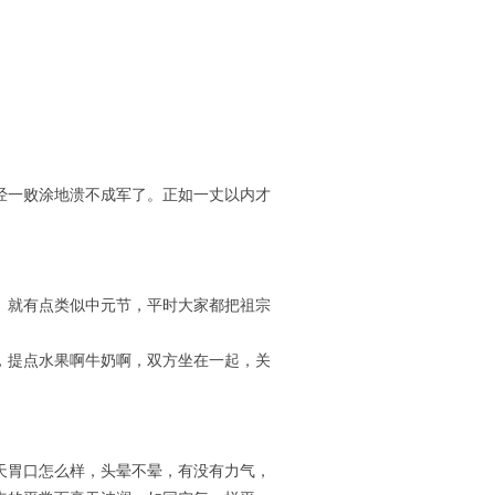
经一败涂地溃不成军了。正如一丈以内才
。就有点类似中元节，平时大家都把祖宗
，提点水果啊牛奶啊，双方坐在一起，关
天胃口怎么样，头晕不晕，有没有力气，