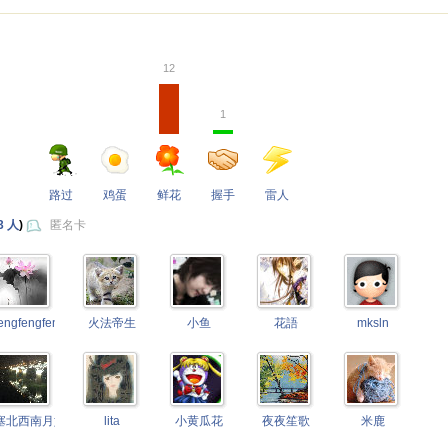
12
1
路过
鸡蛋
鲜花
握手
雷人
3 人
)
匿名卡
engfengfeng
火法帝生
小鱼
花語
mksln
塞北西南月如霜
lita
小黄瓜花
夜夜笙歌
米鹿