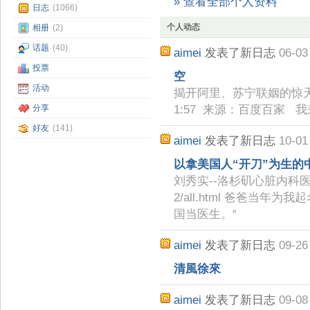
» 查看全部个人资料
日志
(1066)
个人动态
相册
(2)
话题
(40)
aimei
发表了新日志
06-03
投票
空
活动
揭开阿里、苏宁联姻的惊天秘密
分享
1:57 来源：百度百家 
好友
(141)
aimei
发表了新日志
10-01
以拿美国人“开刀”为生的中
刘秀实--洛杉矶心脏内科医生 http:
2/all.html 爸爸当
国当医生。“
aimei
发表了新日志
09-26
清風徐來
aimei
发表了新日志
09-08