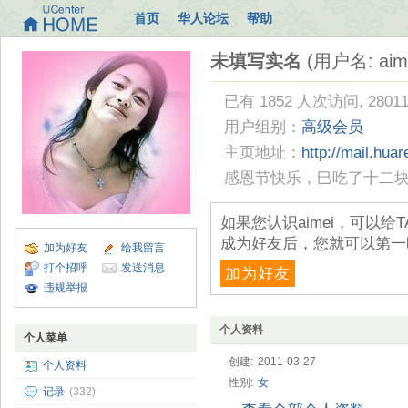
首页
华人论坛
帮助
未填写实名
(用户名: aime
已有 1852 人次访问, 2801
用户组别：
高级会员
主页地址：
http://mail.hu
感恩节快乐，巳吃了十二
如果您认识aimei，可以
成为好友后，您就可以第一
加为好友
给我留言
打个招呼
发送消息
加为好友
违规举报
个人资料
个人菜单
创建:
2011-03-27
个人资料
性别:
女
记录
(332)