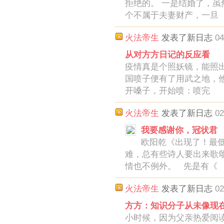
拒绝的。 一是结婚了，
个不属于夫妻财产，一旦
火法帝生
发表了新日志
04
从对方方日记的反应看
疫情真是个照妖镜，能照
国喷子便有了用武之地，
开嗓子，开始喷：喷完
火法帝生
发表了新日志
02
我要感谢你，冠状君
欧阳乾《出现了！最低
难，总有些诗人要出来歌
情也不例外。 先是有《
火法帝生
发表了新日志
02
方方：知识分子从未像现
小时候，因为父亲热爱阅