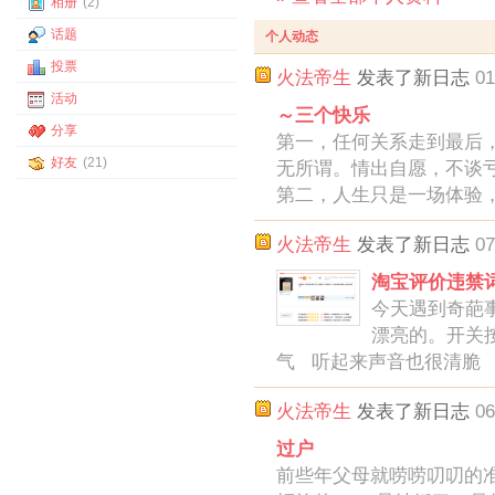
相册
(2)
话题
个人动态
投票
火法帝生
发表了新日志
01
活动
～三个快乐
分享
第一，任何关系走到最后
好友
(21)
无所谓。情出自愿，不谈
第二，人生只是一场体验
火法帝生
发表了新日志
07
淘宝评价违禁
今天遇到奇葩事.
漂亮的。开关按
气 听起来声音也很清脆
火法帝生
发表了新日志
06
过户
前些年父母就唠唠叨叨的