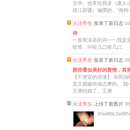
文学。他常给我讲《唐人
授汪辟疆）编撰的。“南柯
火法帝生
发表了新日志
03
诗
一首郭沫若的诗一一我是
咬谁，叫咬几口咬几口。
火法帝生
发表了新日志
05
那些看似美好的爱情，其
【不便宜的浪漫】 在民
是次婚嫁给徐志摩的。 陆
王庚结婚了。王庚
火法帝生
上传了新图片
05
97e460c2e895