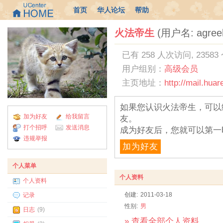
首页
华人论坛
帮助
火法帝生
(用户名: agreel
已有 258 人次访问, 23583
用户组别：
高级会员
主页地址：
http://mail.hua
如果您认识火法帝生，可以
加为好友
给我留言
友。
打个招呼
发送消息
成为好友后，您就可以第一
违规举报
加为好友
个人菜单
个人资料
个人资料
创建:
2011-03-18
记录
性别:
男
日志
(9)
» 查看全部个人资料