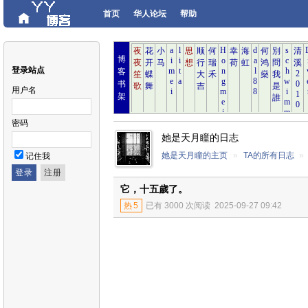
首页
华人论坛
帮助
博
登录站点
客
书
用户名
架
密码
她是天月瞳的日志
她是天月瞳的主页
»
TA的所有日志
»
记住我
它，十五歲了。
热
5
已有 3000 次阅读
2025-09-27 09:42