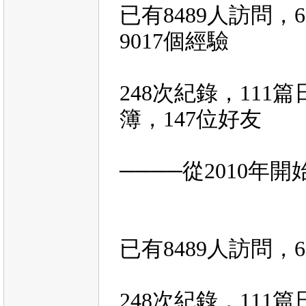
已有
8489
人訪問，
6
9017
個經驗
248
次紀錄，
111
篇
簿，
147
位好友
────從
2010
年開
已有
8489
人訪問，
6
248
次紀錄，
111
篇