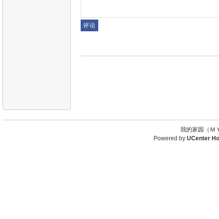
我的家园（ＭＹ
Powered by
UCenter H