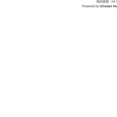
我的家园（ＭＹ
Powered by
UCenter H