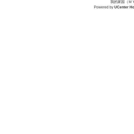
我的家园（ＭＹ
Powered by
UCenter H