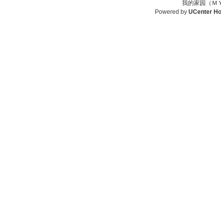
我的家园（ＭＹ
Powered by
UCenter H