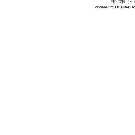
我的家园（ＭＹ
Powered by
UCenter H