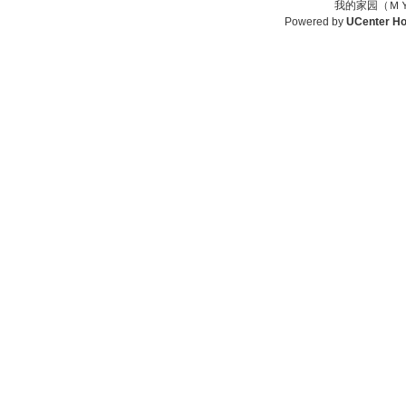
我的家园（ＭＹ
Powered by
UCenter H